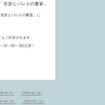
南館「音楽とバレエの饗宴」
「音楽とバレエの饗宴」に
方もご出演されます。
・
16
：
00
～2回公演！
25-11（1）
2025-10（1）
25-04（2）
2025-03（2）