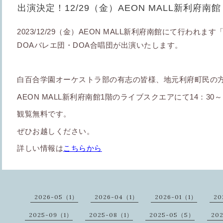
出演決定！12/29（金）AEON MALL新利府
2023/12/29
（金）
AEON MALL
新利府南館にて行われます
DOA
バレエ団・
DOA
合唱団が出演いたします。
白百合学園オーケストラ部の有志の皆様、地元利府町民の
AEON MALL
新利府南館
1
階のライブスクエアにて14
：
30
～
観覧無料です。
ぜひお越しください。
詳しい情報は
こちらから
2026-05（1）
2026-04（1）
2026-01（1）
20
2025-09（1）
2025-08（1）
2025-05（5）
20