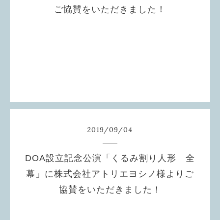
ご協賛をいただきました！
バレエ団設立以前より大変お世話になっております
「バレエ専門店CandleCake」様より公演のご協賛を
いただきました。代表の森様にはいつも励ましのお言
葉をいただいております。ご協賛のご好意に対し厚く
御礼申し上げます。
2019
/
09
/
04
DOA設立記念公演「くるみ割り人形 全
幕」に株式会社アトリエヨシノ様よりご
協賛をいただきました！
このたび、お衣裳のレンタルで大変お世話になっており