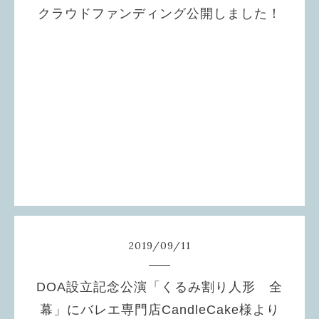
クラウドファンディング公開しました！
本日よりクラウドファンディング公開です！
私たちがバレエ団を設立した想い、若手育成にかける
想い
たくさん詰め込みました。ぜひ一度アクセスくださ
い。
皆様のご支援！！よろしくお願いいたします。
こちら
クラウドファンディングは
2019
/
09
/
11
DOA設立記念公演「くるみ割り人形 全
幕」にバレエ専門店CandleCake様より