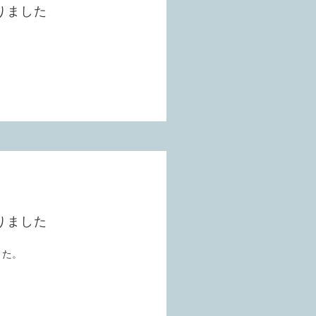
りました
りました
した。