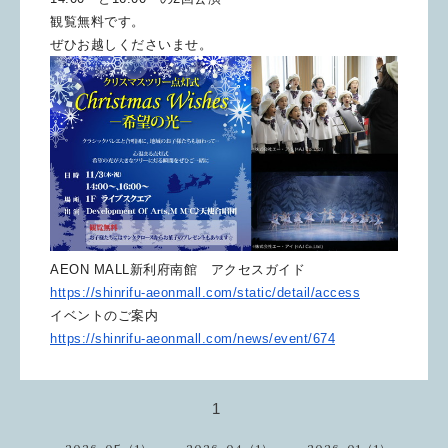
観覧無料です。
ぜひお越しくださいませ。
AEON MALL新利府南館 アクセスガイド
https://shinrifu-aeonmall.com/
static/detail/access
イベントのご案内
https://shinrifu-aeonmall.com/
news/event/674
1