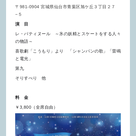
〒981-0904 宮城県仙台市青葉区旭ケ丘３丁目２７
−５
演 目
レ・パティヌール ～氷の妖精とスケートをする人々
の物語～
喜歌劇「こうもり」より 「シャンパンの歌」「雷鳴
と電光」
第九
そりすべり 他
料 金
￥3,800（全席自由）