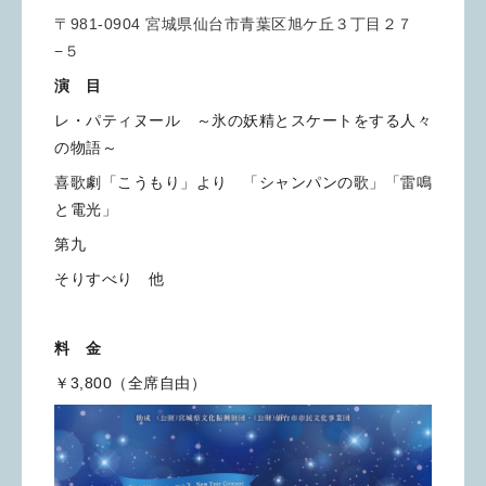
〒981-0904 宮城県仙台市青葉区旭ケ丘３丁目２７
−５
演 目
レ・パティヌール ～氷の妖精とスケートをする人々
の物語～
喜歌劇「こうもり」より 「シャンパンの歌」「雷鳴
と電光」
第九
そりすべり 他
料 金
￥3,800（全席自由）