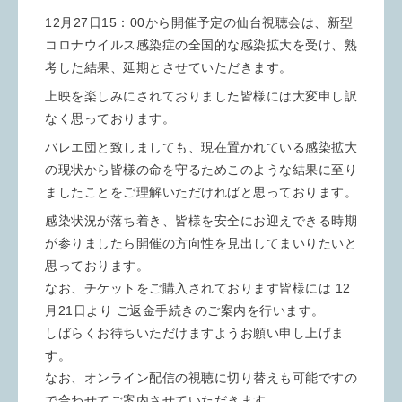
12月27日15：
00から開催予定の仙台視聴会は、
新型
コロナウイルス感染症の全国的な感染拡大を受け、
熟
考した結果、延期とさせていただきます。
上映を楽しみにされておりました皆様には大変申し訳
なく思ってお
ります。
バレエ団と致しましても、現在置かれている感染拡大
の現状から皆様の命を守るためこのような結果に至り
ましたことをご理解いた
だければと思っております。
感染状況が落ち着き、皆様を安全にお迎えできる時期
が参りましたら開催の方向性を見出してまいりたいと
思っております。
なお、チケットをご購入されております皆様には 12
月21日より ご返金手続きのご案内を行います。
しばらくお待ちいただけますようお願い申し上げま
す。
なお、
オンライン配信の視聴に切り替えも可能ですの
で合わせてご案内さ
せていただきます。