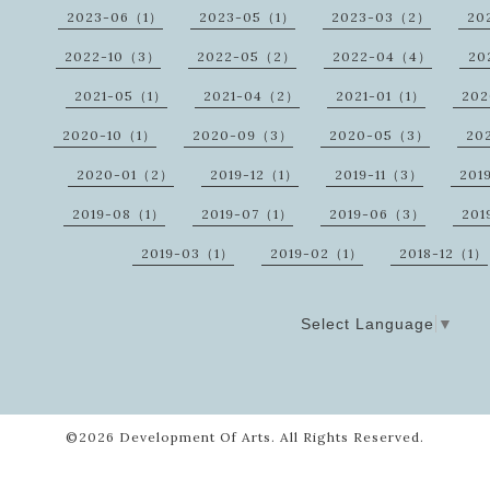
2023-06（1）
2023-05（1）
2023-03（2）
20
2022-10（3）
2022-05（2）
2022-04（4）
20
2021-05（1）
2021-04（2）
2021-01（1）
20
2020-10（1）
2020-09（3）
2020-05（3）
20
2020-01（2）
2019-12（1）
2019-11（3）
201
2019-08（1）
2019-07（1）
2019-06（3）
201
2019-03（1）
2019-02（1）
2018-12（1）
Select Language
▼
©2026
Development Of Arts
. All Rights Reserved.