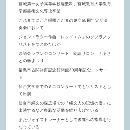
宮城第一女子高等学校理数科、宮城教育大学教育
学部芸術文化専攻卒業
これまでに、合唱団こだまの創立55周年定期演
奏会において
ジョン・ラター作曲「レクイエム」のソプラノソ
リストをつとめたほか
県議会ラウンジコンサート、朗読サロン、ふるさ
との春まつり
福島市古関裕而記念館開館30周年記念コンサー
ト
仙台文学館でのミニコンサートでもソリストとし
て出演
仙台市縄文の森広場での「縄文人の記憶の宴」に
出演するなど多彩な活動を繰り広げている
またヴォイストレーナーとして後進への指導を行
なっている