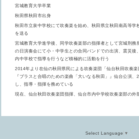
宮城教育大学卒業
秋田県秋田市出身
秋田市立泉中学校にて吹奏楽を始め、秋田県立秋田南高等学
を送る
宮城教育大学進学後、同学吹奏楽部の指揮者として宮城刑務
の日演奏会にて小・中学生との合同バンドでの出演、震災後
内中学校で指導を行うなど積極的に活動を行う
2014
年より在仙の秋田県民による吹奏楽団「仙台秋田吹奏楽
『ブラスと合唱のための楽曲「大いなる秋田」』仙台公演、
2
し、指導・指揮を務めている
現在、仙台秋田吹奏楽団指揮、仙台市内中学校吹奏楽部の外
Select Language
▼