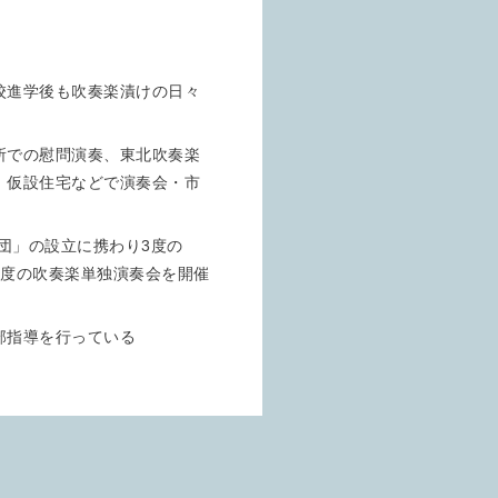
校進学後も吹奏楽漬けの日々
所での慰問演奏、東北吹奏楽
、仮設住宅などで演奏会・市
団」の設立に携わり
3
度の
度の吹奏楽単独演奏会を開催
部指導を行っている