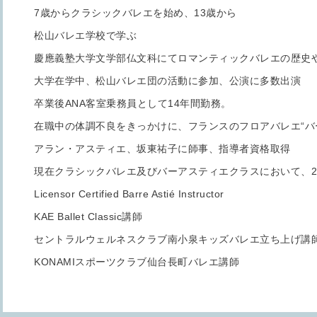
7歳からクラシックバレエを始め、13歳から
松山バレエ学校で学ぶ
慶應義塾大学文学部仏文科にてロマンティックバレエの歴史
大学在学中、松山バレエ団の活動に参加、公演に多数出演
卒業後ANA客室乗務員として14年間勤務。
在職中の体調不良をきっかけに、フランスのフロアバレエ“バ
アラン・アスティエ、坂東祐子に師事、指導者資格取得
現在クラシックバレエ及びバーアスティエクラスにおいて、2
Licensor Certified Barre Astié Instructor
KAE Ballet Classic講師
セントラルウェルネスクラブ南小泉キッズバレエ立ち上げ講
KONAMIスポーツクラブ仙台長町バレエ講師